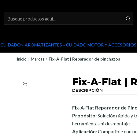
Y CUIDADO
AROMATIZANTES
CUIDADO MOTOR Y ACCESORIOS
Inicio
Marcas
Fix-A-Flat | Reparador de pinchazos
Fix-A-Flat |
DESCRIPCIÓN
Fix-A-Flat Reparador de Pin
Propósito:
Solución rápida y 
herramientas ni desmontaje.
Aplicación:
Compatible con neu