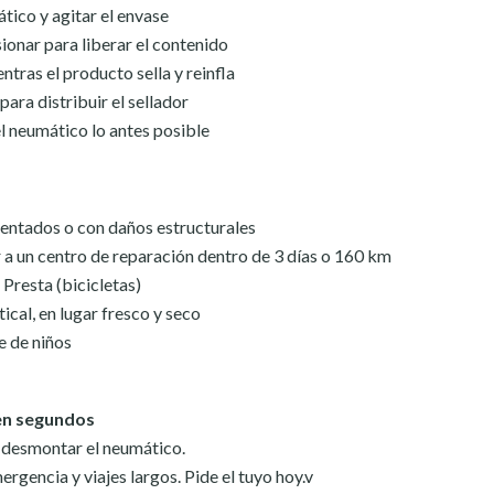
tico y agitar el envase
sionar para liberar el contenido
tras el producto sella y reinfla
ra distribuir el sellador
el neumático lo antes posible
entados o con daños estructurales
 a un centro de reparación dentro de 3 días o 160 km
 Presta (bicicletas)
ical, en lugar fresco y seco
e de niños
 en segundos
in desmontar el neumático.
ergencia y viajes largos. Pide el tuyo hoy.v