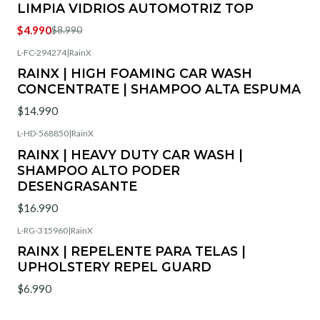
LIMPIA VIDRIOS AUTOMOTRIZ TOP
$4.990
$8.990
L-FC-294274
|
RainX
Agotado
RAINX | HIGH FOAMING CAR WASH
CONCENTRATE | SHAMPOO ALTA ESPUMA
$14.990
L-HD-568850
|
RainX
RAINX | HEAVY DUTY CAR WASH |
SHAMPOO ALTO PODER
DESENGRASANTE
$16.990
L-RG-315960
|
RainX
RAINX | REPELENTE PARA TELAS |
UPHOLSTERY REPEL GUARD
$6.990