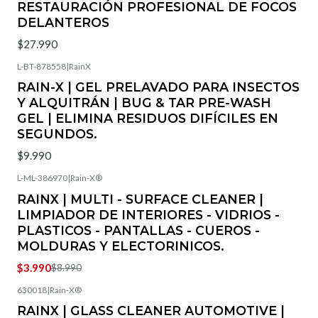
RESTAURACIÓN PROFESIONAL DE FOCOS
DELANTEROS
$27.990
L-BT-878558
|
RainX
RAIN-X | GEL PRELAVADO PARA INSECTOS
Y ALQUITRÁN | BUG & TAR PRE-WASH
GEL | ELIMINA RESIDUOS DIFÍCILES EN
SEGUNDOS.
$9.990
L-ML-386970
|
Rain‑X®
-56%
OFF
RAINX | MULTI - SURFACE CLEANER |
LIMPIADOR DE INTERIORES - VIDRIOS -
PLASTICOS - PANTALLAS - CUEROS -
MOLDURAS Y ELECTORINICOS.
$3.990
$8.990
630018
|
Rain‑X®
-44%
OFF
RAINX | GLASS CLEANER AUTOMOTIVE |
Agotado