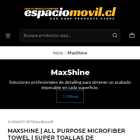
Inicio
MaxShine
MaxShine
Soluciones profesionales de detailing para obtener un acabado
impecable en cada superficie.
Filtros
1240605Y-SET
|
MaxShine®
Agotado
MAXSHINE | ALL PURPOSE MICROFIBER
TOWEL | SUPER TOALLAS DE