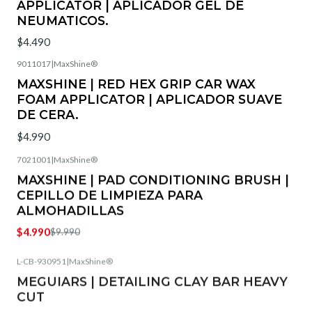
APPLICATOR | APLICADOR GEL DE
NEUMATICOS.
$4.490
9011017
|
MaxShine®
Agotado
MAXSHINE | RED HEX GRIP CAR WAX
FOAM APPLICATOR | APLICADOR SUAVE
DE CERA.
$4.990
7021001
|
MaxShine®
-50%
OFF
MAXSHINE | PAD CONDITIONING BRUSH |
Agotado
CEPILLO DE LIMPIEZA PARA
ALMOHADILLAS
$4.990
$9.990
L-CB-930951
|
MaxShine®
-33%
OFF
MEGUIARS | DETAILING CLAY BAR HEAVY
Agotado
CUT
$11.990
$17.990