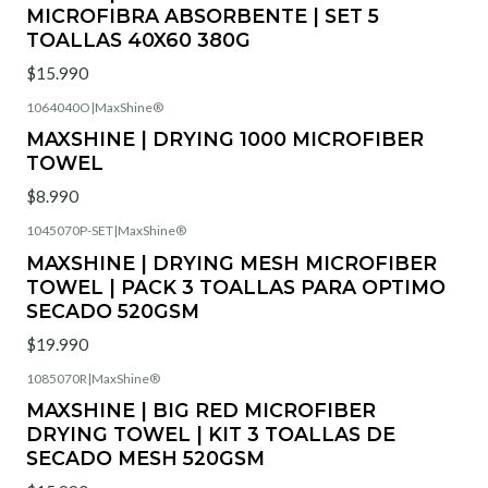
MICROFIBRA ABSORBENTE | SET 5
TOALLAS 40X60 380G
$15.990
1064040O
|
MaxShine®
Agotado
MAXSHINE | DRYING 1000 MICROFIBER
TOWEL
$8.990
1045070P-SET
|
MaxShine®
Agotado
MAXSHINE | DRYING MESH MICROFIBER
TOWEL | PACK 3 TOALLAS PARA OPTIMO
SECADO 520GSM
$19.990
1085070R
|
MaxShine®
Agotado
MAXSHINE | BIG RED MICROFIBER
DRYING TOWEL | KIT 3 TOALLAS DE
SECADO MESH 520GSM