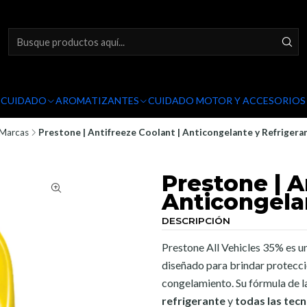
Y CUIDADO
AROMATIZANTES
CUIDADO MOTOR Y ACCESORIOS
Marcas
Prestone | Antifreeze Coolant | Anticongelante y Refriger
Prestone | A
Anticongela
DESCRIPCIÓN
Prestone All Vehicles 35% es u
diseñado para brindar protecció
congelamiento. Su fórmula de 
refrigerante
y
todas las tec