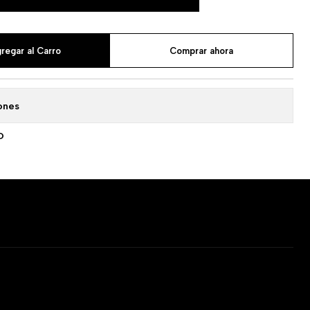
regar al Carro
Comprar ahora
ones
O