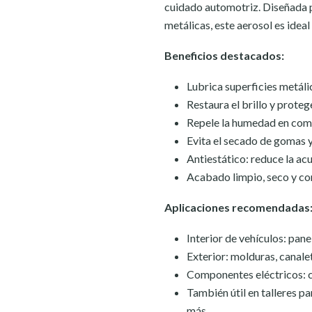
cuidado automotriz. Diseñada pa
metálicas, este aerosol es idea
Beneficios destacados:
Lubrica superficies metálic
Restaura el brillo y prote
Repele la humedad en com
Evita el secado de gomas y
Antiestático: reduce la ac
Acabado limpio, seco y co
Aplicaciones recomendadas
Interior de vehículos: pane
Exterior: molduras, canale
Componentes eléctricos: c
También útil en talleres pa
más