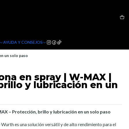
AYUDA Y CONSEJOS
 en un solo paso
cona en spray | W-MAX |
brillo y lubricación en un
X – Protección, brillo y lubricación en un solo paso
urth es una solución versátil y de alto rendimiento para el