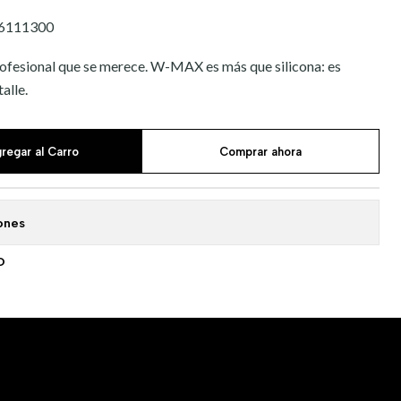
6111300
profesional que se merece. W-MAX es más que silicona: es
alle.
regar al Carro
Comprar ahora
ones
O